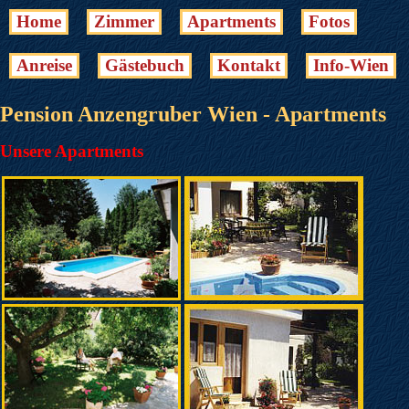
Home
Zimmer
Apartments
Fotos
Anreise
Gästebuch
Kontakt
Info-Wien
Pension Anzengruber Wien - Apartments
Unsere Apartments