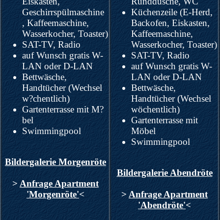
Eiskasten,
Runddusche, WC
Geschirrspülmaschine
Küchenzeile (E-Herd,
, Kaffeemaschine,
Backofen, Eiskasten,
Wasserkocher, Toaster)
Kaffeemaschine,
SAT-TV, Radio
Wasserkocher, Toaster)
auf Wunsch gratis W-
SAT-TV, Radio
LAN oder D-LAN
auf Wunsch gratis W-
Bettwäsche,
LAN oder D-LAN
Handtücher (Wechsel
Bettwäsche,
w?chentlich)
Handtücher (Wechsel
Gartenterrasse mit M?
wöchentlich)
bel
Gartenterrasse mit
Swimmingpool
Möbel
Swimmingpool
Bildergalerie Morgenröte
Bildergalerie Abendröte
>
Anfrage Apartment
'Morgenröte'
<
>
Anfrage Apartment
'Abendröte'
<