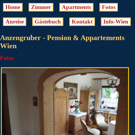
Home
Zimmer
Apartments
Fotos
Anreise
Gästebuch
Kontakt
Info-Wien
Anzengruber - Pension & Appartements
Wien
Fotos